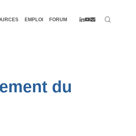
search
LINKEDIN
YOUTUBE
EMAIL
OURCES
EMPLOI
FORUM
gement du