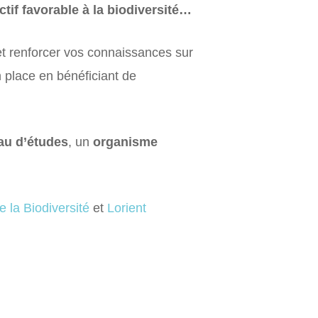
tif favorable à la biodiversité…
et renforcer vos connaissances sur
 place en bénéficiant de
au d’études
, un
organisme
 la Biodiversité
et
Lorient