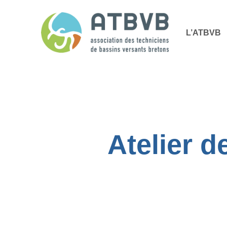
Skip
Panneau de gestion des cookies
to
L’ATBVB
main
content
Atelier 