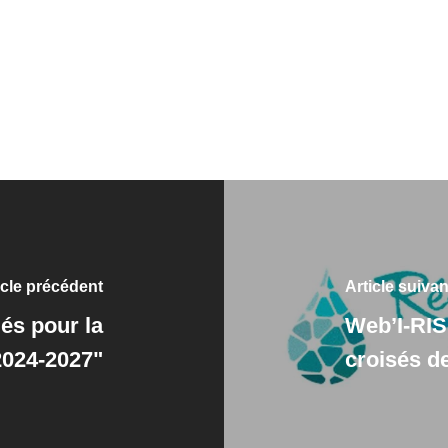
icle précédent
Article suivan
és pour la
Web’I-RIS
2024-2027"
croisés d