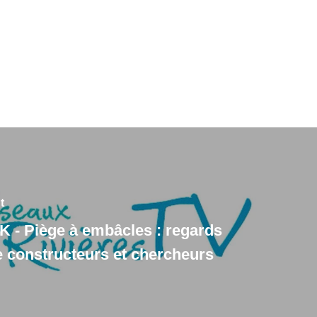
t
K - Piège à embâcles : regards
e constructeurs et chercheurs