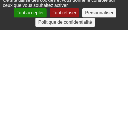
Ce site utilise des cookies et vous donne le contrôle sur
ceux que vous souhaitez activer
Tout accepter
Tout refuser
Personnaliser
4 rue Crec’h-Ugen
Politique de confidentialité
22810 Belle Isle en Terre
07 72 30 34 19
charlotte.leguenic@atbvb.fr
© 2026 ATBVB. Tous droits réservés |
Mentions légales
|
Politique de confidentialité