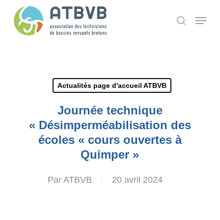
Skip
Panneau de gestion des cookies
Menu
search
to
main
content
Actualités page d'accueil ATBVB
Journée technique
« Désimperméabilisation des
écoles « cours ouvertes à
Quimper »
Par
ATBVB
20 avril 2024