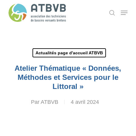
Skip
Panneau de gestion des cookies
Menu
search
to
main
content
Actualités page d'accueil ATBVB
Atelier Thématique « Données,
Méthodes et Services pour le
Littoral »
Par
ATBVB
4 avril 2024