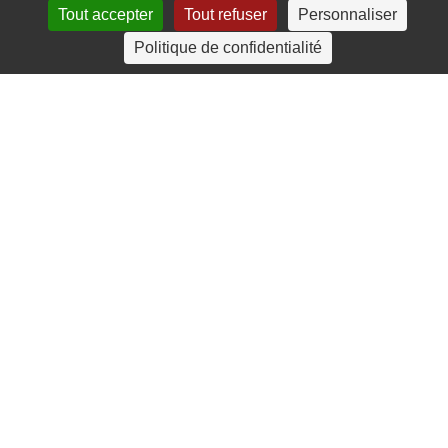
Tout accepter
Tout refuser
Personnaliser
4 rue Crec’h-Ugen
Politique de confidentialité
22810 Belle Isle en Terre
07 72 30 34 19
charlotte.leguenic@atbvb.fr
© 2026 ATBVB. Tous droits réservés |
Mentions légales
|
Politique de confidentialité