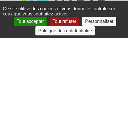
Ce site utilise des cookies et vous donne le contrôle sur
ceux que vous souhaitez activer
Tout accepter
Tout refuser
Personnaliser
4 rue Crec’h-Ugen
Politique de confidentialité
22810 Belle Isle en Terre
07 72 30 34 19
charlotte.leguenic@atbvb.fr
© 2026 ATBVB. Tous droits réservés |
Mentions légales
|