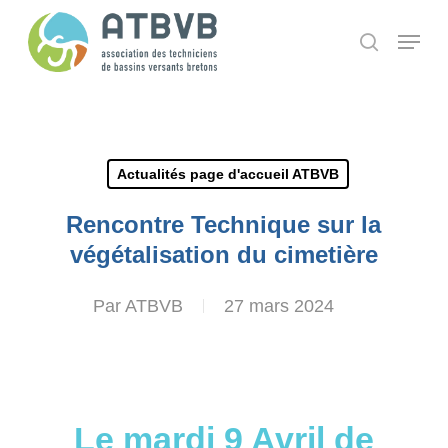
Skip
Panneau de gestion des cookies
Menu
search
to
main
content
Actualités page d'accueil ATBVB
Rencontre Technique sur la
végétalisation du cimetière
Par
ATBVB
27 mars 2024
Le mardi 9 Avril de