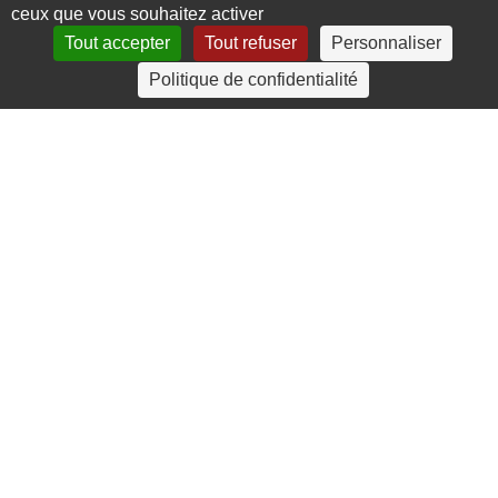
ceux que vous souhaitez activer
Tout accepter
Tout refuser
Personnaliser
4 rue Crec’h-Ugen
Politique de confidentialité
22810 Belle Isle en Terre
07 72 30 34 19
charlotte.leguenic@atbvb.fr
© 2026 ATBVB. Tous droits réservés |
Mentions légales
|
Politique de confidentialité