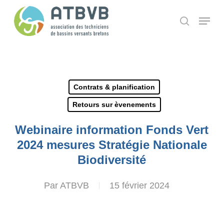
Skip
Panneau de gestion des cookies
Menu
search
to
main
content
Contrats & planification
Retours sur èvenements
Webinaire information Fonds Vert
2024 mesures Stratégie Nationale
Biodiversité
Par
ATBVB
15 février 2024