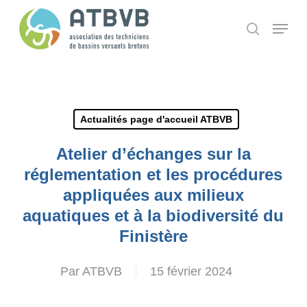
Skip
Panneau de gestion des cookies
Menu
search
to
main
content
Actualités page d'accueil ATBVB
Atelier d’échanges sur la
réglementation et les procédures
appliquées aux milieux
aquatiques et à la biodiversité du
Finistère
Par
ATBVB
15 février 2024