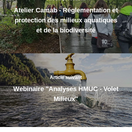
Atelier Camab - Réglementation et
protection des milieux aquatiques
et de la biodiversité
Article suivant
Webinaire "Analyses HMUC - Volet
Milieux"