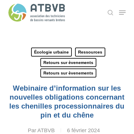
Skip
Panneau de gestion des cookies
Menu
search
to
main
content
Écologie urbaine
Ressources
Retours sur èvenements
Retours sur èvenements
Webinaire d’information sur les
nouvelles obligations concernant
les chenilles processionnaires du
pin et du chêne
Par
ATBVB
6 février 2024