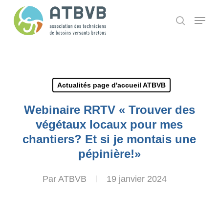
Skip
Panneau de gestion des cookies
Menu
search
to
main
content
Actualités page d'accueil ATBVB
Webinaire RRTV « Trouver des
végétaux locaux pour mes
chantiers? Et si je montais une
pépinière!»
Par
ATBVB
19 janvier 2024