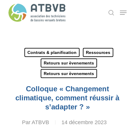
Skip
Panneau de gestion des cookies
Menu
search
to
main
content
Contrats & planification
Ressources
Retours sur èvenements
Retours sur èvenements
Colloque « Changement
climatique, comment réussir à
s’adapter ? »
Par
ATBVB
14 décembre 2023