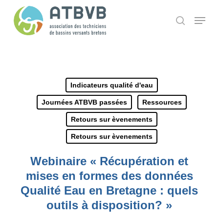
Skip
Panneau de gestion des cookies
Menu
search
to
main
content
Indicateurs qualité d'eau
Journées ATBVB passées
Ressources
Retours sur èvenements
Retours sur èvenements
Webinaire « Récupération et
mises en formes des données
Qualité Eau en Bretagne : quels
outils à disposition? »