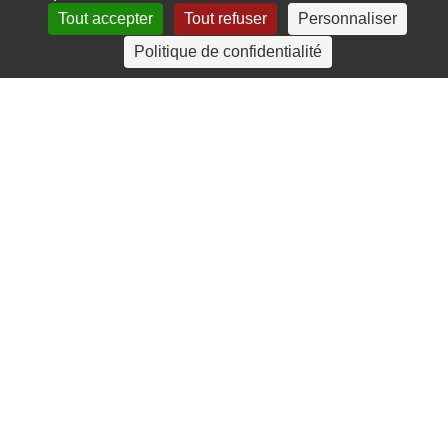
Tout accepter
Tout refuser
Personnaliser
4 rue Crec’h-Ugen
Politique de confidentialité
22810 Belle Isle en Terre
07 72 30 34 19
charlotte.leguenic@atbvb.fr
© 2026 ATBVB. Tous droits réservés |
Mentions légales
|
Politique de confidentialité