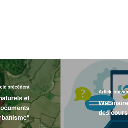
icle précédent
Article suivan
aturels et
Webinaire
 documents
des cours
rbanisme"