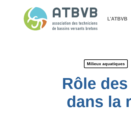
Skip
Panneau de gestion des cookies
to
L’ATBVB
main
content
Milieux aquatiques
Rôle des
dans la 