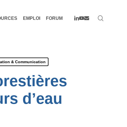
search
LINKEDIN
YOUTUBE
EMAIL
OURCES
EMPLOI
FORUM
sation & Communication
restières
urs d’eau