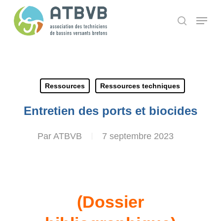
Skip
Panneau de gestion des cookies
Menu
search
to
main
content
Ressources
Ressources techniques
Entretien des ports et biocides
Par
ATBVB
7 septembre 2023
(Dossier