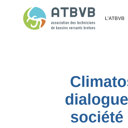
Skip
Panneau de gestion des cookies
to
L’ATBVB
main
content
Climato
dialogue
société