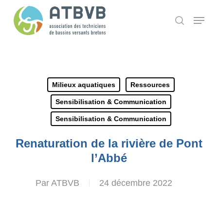
Skip
Panneau de gestion des cookies
Menu
search
to
main
content
Milieux aquatiques
Ressources
Sensibilisation & Communication
Sensibilisation & Communication
Renaturation de la rivière de Pont
l’Abbé
Par
ATBVB
24 décembre 2022