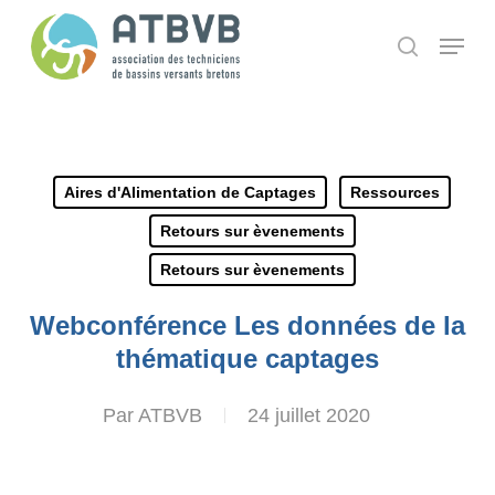
Skip
Panneau de gestion des cookies
Menu
search
to
main
content
Aires d'Alimentation de Captages
Ressources
Retours sur èvenements
Retours sur èvenements
Webconférence Les données de la
thématique captages
Par
ATBVB
24 juillet 2020