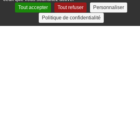
Tout accepter
Tout refuser
Personnaliser
4 rue Crec’h-Ugen
Politique de confidentialité
22810 Belle Isle en Terre
07 72 30 34 19
charlotte.leguenic@atbvb.fr
© 2026 ATBVB. Tous droits réservés |
Mentions légales
|
Politique de confidentialité