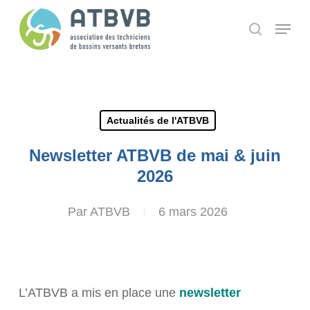
Skip
Panneau de gestion des cookies
Menu
search
to
main
content
Actualités de l'ATBVB
Newsletter ATBVB de mai & juin
2026
Par
ATBVB
6 mars 2026
L’ATBVB a mis en place une
newsletter