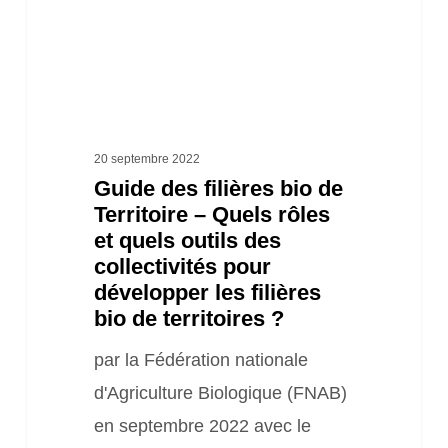
–
Quels
rôles
et
quels
20 septembre 2022
Guide des filières bio de
outils
Territoire – Quels rôles
des
et quels outils des
collectivités
collectivités pour
pour
développer les filières
bio de territoires ?
développer
les
par la Fédération nationale
filières
d'Agriculture Biologique (FNAB)
bio
en septembre 2022 avec le