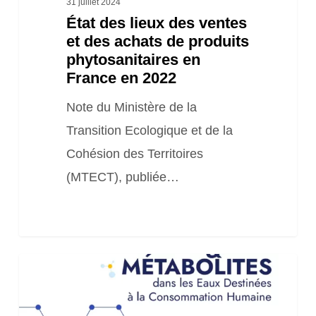
31 juillet 2024
État des lieux des ventes
en
et des achats de produits
France
phytosanitaires en
en
France en 2022
2022
Note du Ministère de la
Transition Ecologique et de la
Cohésion des Territoires
(MTECT), publiée…
Guide
Pesticides
&