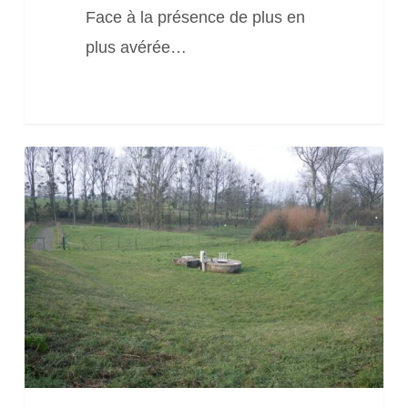
Face à la présence de plus en
plus avérée…
Outil
pour
accéder
aux
données
de
qualité
des
eaux