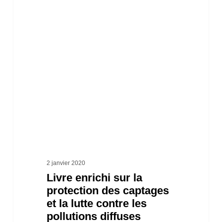
enrichi
sur
la
protection
des
captages
et
la
lutte
contre
2 janvier 2020
Livre enrichi sur la
les
protection des captages
pollutions
et la lutte contre les
diffuses
pollutions diffuses