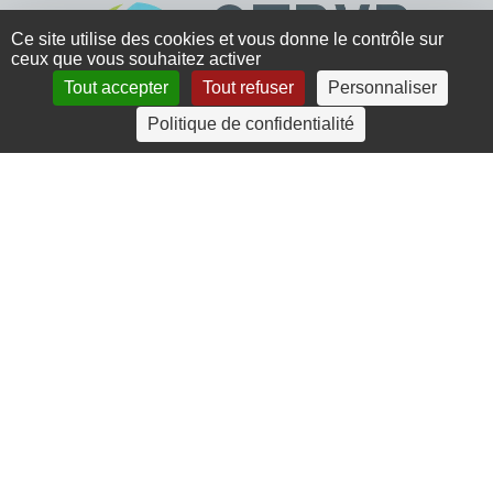
Ce site utilise des cookies et vous donne le contrôle sur
ceux que vous souhaitez activer
Tout accepter
Tout refuser
Personnaliser
Politique de confidentialité
4 rue Crec’h-Ugen
22810 Belle Isle en Terre
07 72 30 34 19
charlotte.leguenic@atbvb.fr