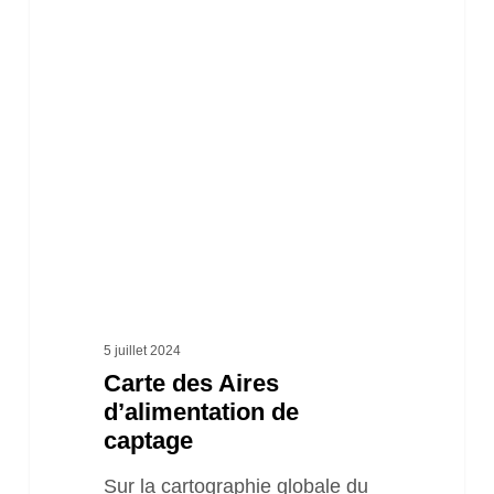
des
Aires
d’alimentation
de
captage
5 juillet 2024
Carte des Aires
d’alimentation de
captage
Sur la cartographie globale du