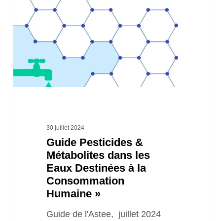
Métabolites
dans
les
Eaux
Destinées
à
la
Consommation
30 juillet 2024
Guide Pesticides &
Humaine »
Métabolites dans les
Eaux Destinées à la
Consommation
Humaine »
Guide de l'Astee, juillet 2024