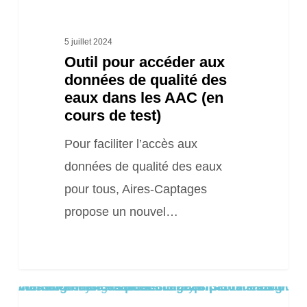
dans
les
5 juillet 2024
Outil pour accéder aux
AAC
données de qualité des
(en
eaux dans les AAC (en
cours
cours de test)
de
Pour faciliter l’accès aux
test)
données de qualité des eaux
pour tous, Aires-Captages
propose un nouvel…
Warning
/home/clients/8aa1c55cc0e222673f109de22dd0ea8a/sites/2025.locationsiteweb.eu/wp-content/themes/salient/includes/partials/blog/styles/masonry-classic-enhanced/post-image.php
: Trying to access array offset on false in
on line
61
Carte