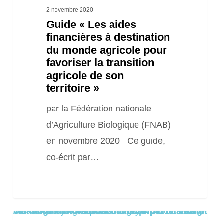
favoriser
2 novembre 2020
Guide « Les aides
la
financières à destination
transition
du monde agricole pour
agricole
favoriser la transition
de
agricole de son
territoire »
son
territoire »
par la Fédération nationale
d’Agriculture Biologique (FNAB)
en novembre 2020 Ce guide,
co-écrit par…
Warning
/home/clients/8aa1c55cc0e222673f109de22dd0ea8a/sites/2025.locationsiteweb.eu/wp-content/themes/salient/includes/partials/blog/styles/masonry-classic-enhanced/post-image.php
: Trying to access array offset on false in
on line
61
Livre