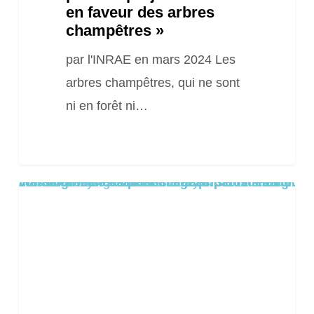
en faveur des arbres
champêtres »
par l'INRAE en mars 2024 Les
arbres champêtres, qui ne sont
ni en forêt ni…
Warning
/home/clients/8aa1c55cc0e222673f109de22dd0ea8a/sites/2025.locationsiteweb.eu/wp-content/themes/salient/includes/partials/blog/styles/masonry-classic-enhanced/post-image.php
: Trying to access array offset on false in
on line
61
Guide
des
filières
bio
de
Territoire