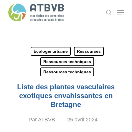
Skip
Panneau de gestion des cookies
Menu
search
to
main
content
Écologie urbaine
Ressources
Ressources techniques
Ressources techniques
Liste des plantes vasculaires
exotiques envahissantes en
Bretagne
Par
ATBVB
25 avril 2024